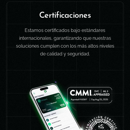
C
e
r
t
i
f
i
c
a
c
i
o
n
e
s
Estamos certificados bajo estándares
internacionales,
garantizando que nuestras
soluciones cumplen con los más altos
niveles
de calidad y seguridad.