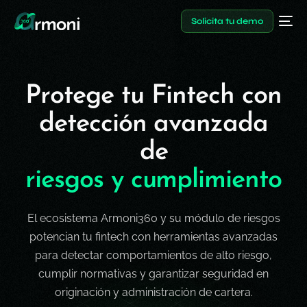
Solicita tu demo
P
r
o
t
e
g
e
t
u
F
i
n
t
e
c
h
c
o
n
d
e
t
e
c
c
i
ó
n
a
v
a
n
z
a
d
a
d
e
r
i
e
s
g
o
s
y
c
u
m
p
l
i
m
i
e
n
t
o
El ecosistema Armoni360 y su módulo de riesgos
potencian tu
fintech
con herramientas
avanzadas
para detectar comportamientos de alto riesgo,
cumplir normativas y garantizar
seguridad en
originación
y administración de cartera.