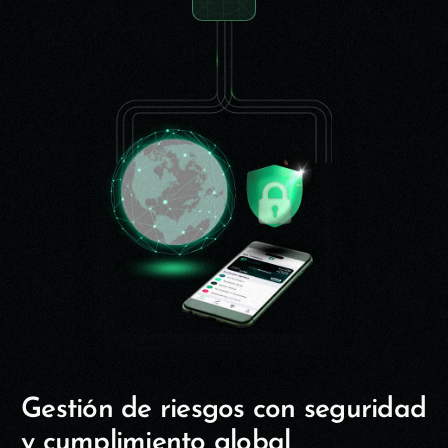
G
e
s
t
i
ó
n
d
e
r
i
e
s
g
o
s
c
o
n
s
e
g
u
r
i
d
a
d
y
c
u
m
p
l
i
m
i
e
n
t
o
g
l
o
b
a
l