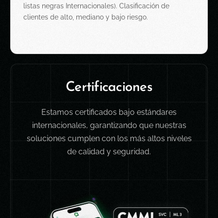
listas negras Internacionales).
​
Clasificación de
clientes de alto, mediano y bajo
riesgo.
C
e
r
t
i
f
i
c
a
c
i
o
n
e
s
Estamos certificados bajo estándares
internacionales,
garantizando que nuestras
soluciones cumplen con los más altos
niveles
de calidad y seguridad.