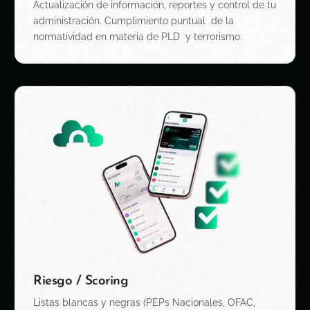
Actualización de información, reportes y
control de tu
administración.
Cumplimiento puntual de la
normatividad en materia de PLD y
terrorismo.
Riesgo / Scoring
Listas blancas y negras (
PEPs
Nacionales, OFAC,