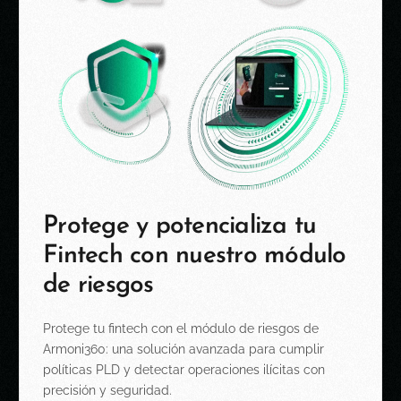
P
r
o
t
e
g
e
y
p
o
t
e
n
c
i
a
l
i
z
a
t
u
F
i
n
t
e
c
h
c
o
n
n
u
e
s
t
r
o
m
ó
d
u
l
o
d
e
r
i
e
s
g
o
s
Protege tu
fintech
con el módulo de riesgos de
Armoni360: una
solución avanzada para cumplir
políticas PLD y detectar
operaciones ilícitas con
precisión y seguridad.